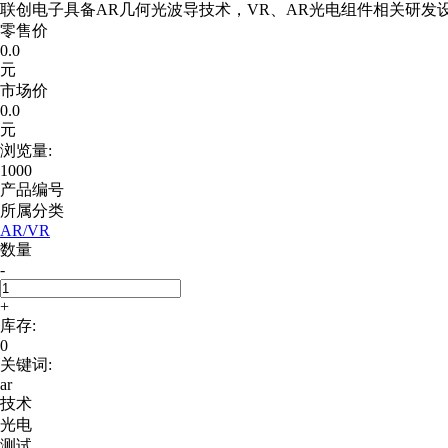
联创电子具备AR几何光波导技术，VR、AR光电组件相关研发
零售价
0.0
元
市场价
0.0
元
浏览量:
1000
产品编号
所属分类
AR/VR
数量
-
+
库存:
0
关键词:
ar
技术
光电
测试