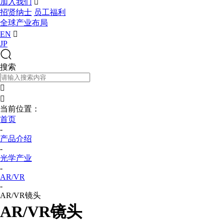
加入我们

招贤纳士
员工福利
全球产业布局
EN

JP
搜索


当前位置：
首页
-
产品介绍
-
光学产业
-
AR/VR
-
AR/VR镜头
AR/VR镜头