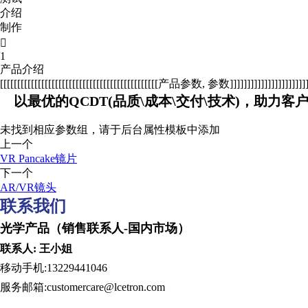
介绍
制作

1
产品介绍
[[[[[[[[[[[[[[[[[[[[[[[[[[[[[[[[[[[[[[[[[[[[[[产品参数, 参数]]]]]]]]]]]]]]]]]]]]]]]]]
以最优的QCDT(品质\成本\交付\技术)，助力客
未找到相应参数组，请于后台属性模板中添加
上一个
VR Pancake镜片
下一个
AR/VR镜头
联系我们
光学产品（销售联系人-国内市场） Optical produc
联系人: 王小姐 Contact per
移动手机:13229441046 Tel:
服务邮箱:customercare@lcetron.com Emai